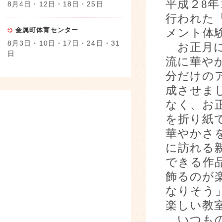
平成２
8
年
8月4日・12日・18日・25日
行われた
金属町体育センター
メント体
8月3日・10日・17日・24日・31
お正月に
日
流に華や
分だけの
成させま
なく、お
を折り紙
華やかさ
に訪れる
できる作
飾るのが
なりそう
楽しい教
いつもの