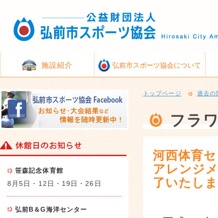
施設紹介
弘前市スポーツ協会について
トップページ
過去の
フラ
河西体育セ
アレンジメ
笹森記念体育館
了いたし
8月5日・12日・19日・26日
弘前B＆G海洋センター