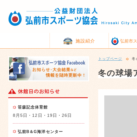
施設紹介
弘前市
トップページ
冬
冬の球場ア
笹森記念体育館
8月5日・12日・19日・26日
弘前B＆G海洋センター