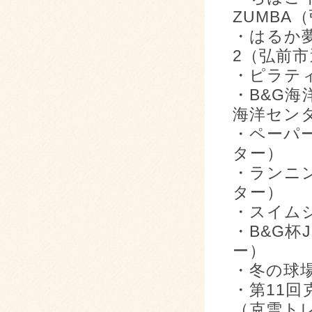
ZUMBA
・はるか
2（弘前
・ピラテ
・B&G海
海洋セン
・ペーパ
ター）
・ランニ
ター）
・スイム
・B&G杯
ー）
・冬の球
・第11
（克雪ト