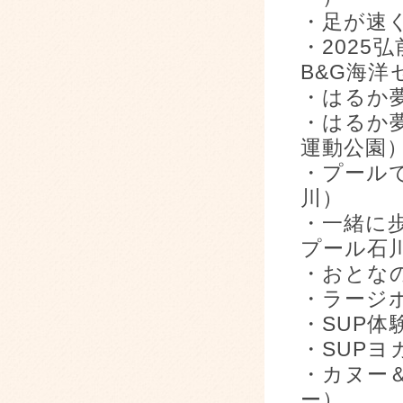
・足が速
・202
B&G海洋
・はるか
・はるか
運動公園
・プールで
川）
・一緒に
プール石
・おとなの
・ラージ
・SUP体
・SUPヨ
・カヌー＆
ー）