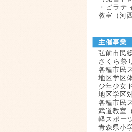
・ピラテ
教室（河
主催事業
弘前市民
さくら祭
各種市民
地区学区
少年少女
地区学区
各種市民
武道教室
軽スポー
青森県小