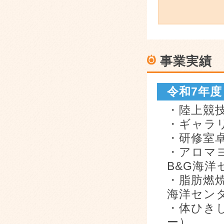
事業実績
令和7年
・陸上競
・ギャラ
・研修室
・アロマヨ
B&G海洋
・脂肪燃
海洋セン
・体ひき
ー）