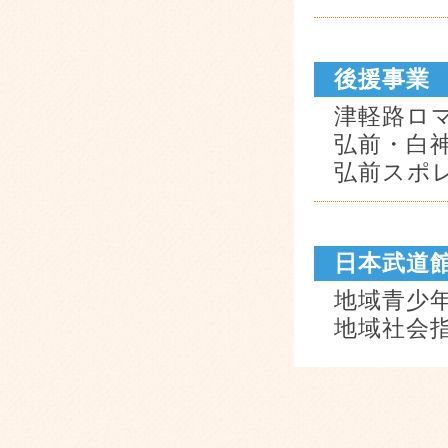
後援事業
津軽路ロ
弘前・白
弘前スポ
日本武道
地域青少
地域社会