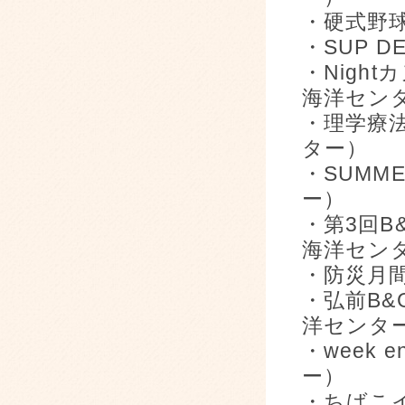
・硬式野
・SUP 
・Nigh
海洋セン
・理学療
ター）
・SUMME
ー）
・第3回B
海洋セン
・防災月
・弘前B&
洋センタ
・week
ー）
・ちばこ