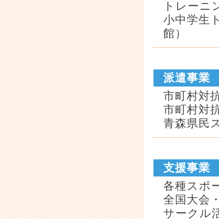
トレーニ
小中学生
館）
派遣事業
市町村対
市町村対
青森県民
支援事業
各種スポ
全国大会
サークル