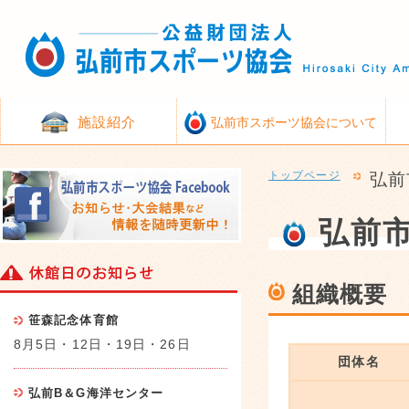
施設紹介
弘前市スポーツ協会について
トップページ
弘前
弘前
組織概要
笹森記念体育館
8月5日・12日・19日・26日
団体名
弘前B＆G海洋センター