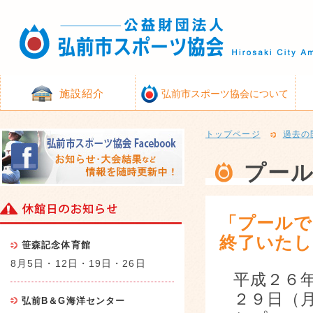
施設紹介
弘前市スポーツ協会について
トップページ
過去の
プー
「プールで
終了いたし
笹森記念体育館
8月5日・12日・19日・26日
平成２６
２９日（
弘前B＆G海洋センター