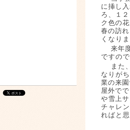
に挿し入
ろ、１２
ク色の花
春の訪れ
くなりま
来年度
ですので
また、
なりがち
業の来園
屋外でで
や雪上サ
チャレ
ればと思