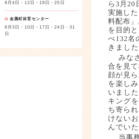
8月4日・12日・18日・25日
ら
3
月
20
実施した
金属町体育センター
料配布」
8月3日・10日・17日・24日・31
を目的と
日
べ
132
名
きました
みなさ
合を見て
顔が見ら
を楽しみ
いました
キング
ち寄られ
けないお
んでいた
当事務