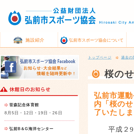
施設紹介
弘前市スポーツ協会について
トップページ
過去の
桜の
弘前市運動
内「桜のせ
笹森記念体育館
了いたし
8月5日・12日・19日・26日
平成２
9
弘前B＆G海洋センター