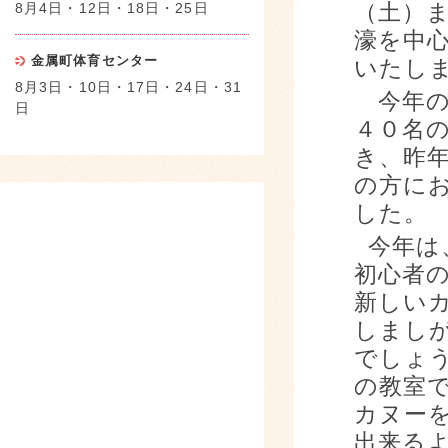
8月4日・12日・18日・25日
（土）
濠を中
金属町体育センター
いたし
8月3日・10日・17日・24日・31
今年の
日
４０名
き、昨
の方に
した。
今年は
初心者
新しい
しまし
でしょ
の教室
カヌー
出来る