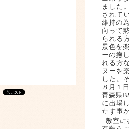
ました
されて
維持の
向って
られる
景色を
ーの癒
れる方
ヌーを
した。
８月１
青森県
B
に出場
たす事
教室に
有難う