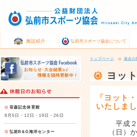
施設紹介
弘前市スポーツ協会について
トップページ
過去の
ヨッ
「ヨット・
いたしま
笹森記念体育館
8月5日・12日・19日・26日
平成２
（日）
弘前B＆G海洋センター