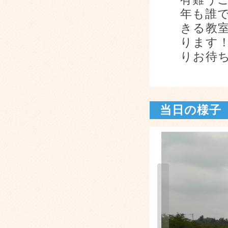
年も誰
きる教
ります
りお待
当日の様子