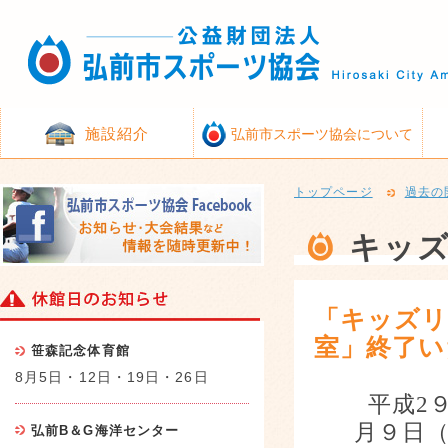
施設紹介
弘前市スポーツ協会について
トップページ
過去の
キッ
「キッズリ
室」終了い
笹森記念体育館
8月5日・12日・19日・26日
平成
2
月９日
弘前B＆G海洋センター