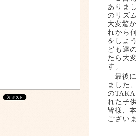
ありま
のリズ
大変驚
れから
をしよ
ども達
たら大
す。
最後に
ました
の
TAKA
れた子
皆様、
ござい