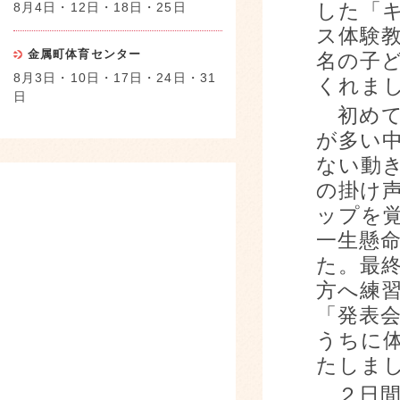
8月4日・12日・18日・25日
した「
ス体験
金属町体育センター
名の子
8月3日・10日・17日・24日・31
くれま
日
初めて
が多い
ない動
の掛け
ップを
一生懸
た。最
方へ練
「発表
うちに
たしま
２日間