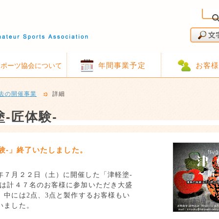
年間事業予定
お客
スポーツ協会について
去の開催事業
詳細
-匠体験-
験‐」終了いたしました。
年７月２２日（土）に開催した「津軽塗‐
」は計４７名のお客様に参加いただき大盛
。中には
2
点、
3
点と製作するお客様もい
いました。