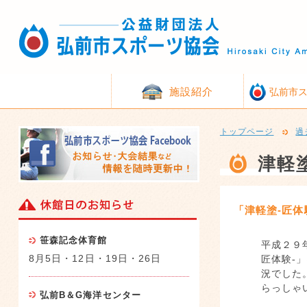
施設紹介
弘前市
トップページ
過
津軽塗
「津軽塗‐匠体
笹森記念体育館
平成２９
8月5日・12日・19日・26日
匠体験‐
況でした
らっしゃ
弘前B＆G海洋センター