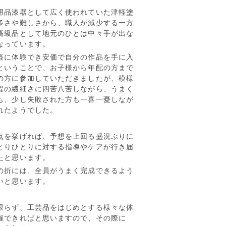
用品漆器として広く使われていた津軽塗
多さや難しさから、職人が減少する一方
高級品として地元のひとは中々手が出な
なっています。
軽に体験でき安価で自分の作品を手に入
ということで、お子様から年配の方まで
の方に参加していただきましたが、模様
程の繊細さに四苦八苦しながら、うまく
も、少し失敗された方も一喜一憂しなが
れたようでした。
点を挙げれば、予想を上回る盛況ぶりに
とりひとりに対する指導やケアが行き届
たと思います。
の折には、全員がうまく完成できるよう
いと思います。
限らず、工芸品をはじめとする様々な体
催できればと思いますので、その際に