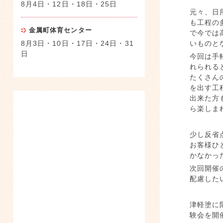
8月4日・12日・18日・25日
元々、日
も工程の
金属町体育センター
で今では
8月3日・10日・17日・24日・31
いものと
日
今回は手
れられる
たくさん
を出す工
出来た方
ら楽しま
少し反省
お客様ひ
かなかっ
次回開催
配慮した
津軽塗に
験会を開