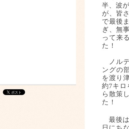
半、波
が、皆
で最後
ぎ、無
って来
た！
ノルデ
ングの
を渡り
約
7
キロ
ら散策
た！
最後は
日にち