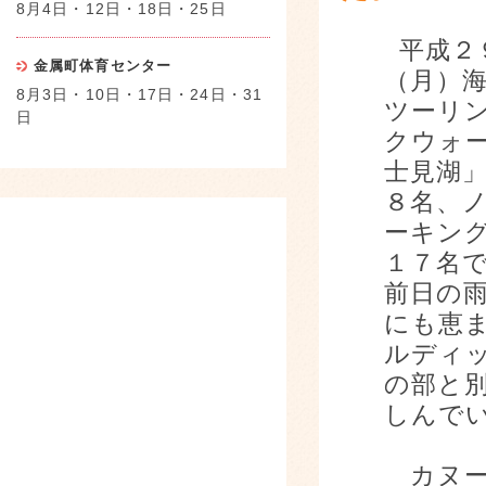
8月4日・12日・18日・25日
平成２
金属町体育センター
（月）
8月3日・10日・17日・24日・31
ツーリ
日
クウォ
士見湖
８名、
ーキン
１７名
前日の
にも恵
ルディ
の部と
しんで
カヌー