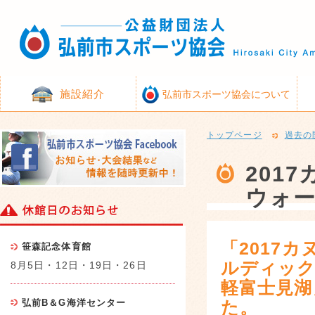
施設紹介
弘前市スポーツ協会について
トップページ
過去の
201
ウォー
「2017
笹森記念体育館
ルディック
8月5日・12日・19日・26日
軽富士見湖
弘前B＆G海洋センター
た。