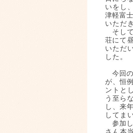
いをし
津軽富
いただ
そして
荘にて
いただ
した。
今回の
が、恒
ントと
う至ら
し、来
してま
参加し
さん本