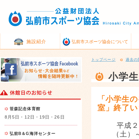
施設紹介
弘前市スポーツ協会について
トップページ
過去の
小学
「小学生の
室」終了い
笹森記念体育館
8月5日・12日・19日・26日
平成
（土）
弘前B＆G海洋センター