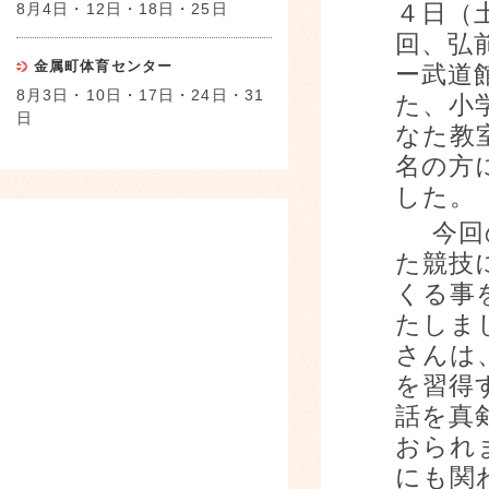
8月4日・12日・18日・25日
４日（
回、
弘
金属町体育センター
ー武道
8月3日・10日・17日・24日・31
た、小
日
なた教
名の方
した。
今回の
た競技
くる事
たしま
さんは
を習得
話を真
おられ
にも関