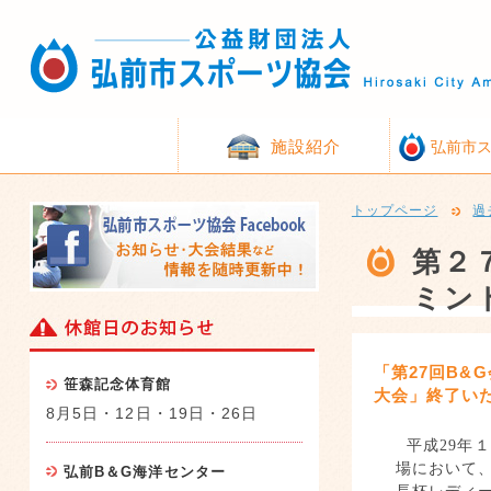
施設紹介
弘前市
トップページ
過
第２
ミン
「第27回B&
笹森記念体育館
大会」終了い
8月5日・12日・19日・26日
平成
29
年１
場において
弘前B＆G海洋センター