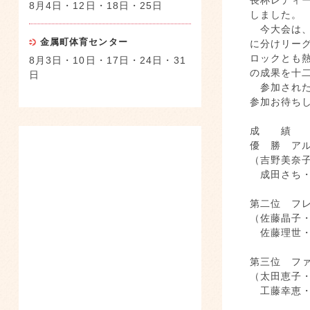
長杯レディ
8月4日・12日・18日・25日
しました。
今大会は、
金属町体育センター
に分けリー
ロックとも
8月3日・10日・17日・24日・31
の成果を十
日
参加された
参加お
成
優 勝 ア
（吉野美奈
成田さち・
第二位 フ
（佐藤晶子
佐藤理世・
第三位 フ
（太田恵子
工藤幸恵・