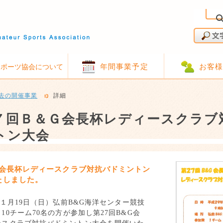
年間事業予定
お客
スポーツ協会について
去の開催事業
詳細
７回Ｂ＆Ｇ会長杯レディースクラブ
トン大会
G会長杯レディースクラブ対抗バドミントン
たしました。
１月
19
日（日）弘前
B&G
海洋センター競技
、
10
チーム
70
名の方が参加し第
27
回
B&G
会