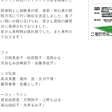
ースクラブ対抗バドミントン大会を開催いた
団体戦とし経験者の部、老若・初心者の部
グ戦方式にて行い順位を決定しました。各ブ
熱い戦いが繰り広げられ、皆さん普段の練習
二分に発揮されておりました。
皆さん長時間お疲れ様でした。また来年の
待ちしております！
 績
ルファ
子・川田美奈子・松田賢子・花田かな・
渋谷なみ吉崎節子・佐藤美佐子）
レンズ弘前
・高谷美憂・鹿内 洸・古川千尋・
藤田春香・佐藤とし子）
ァースト・ライン
・賀佐由里恵・片岡則子・上野ちはる・
福山由紀子・永井るみ子）