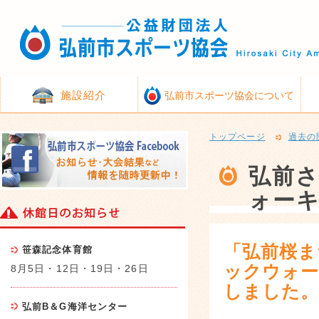
施設紹介
弘前市スポーツ協会について
トップページ
過去の
弘前
ォー
「弘前桜ま
笹森記念体育館
ックウォー
8月5日・12日・19日・26日
しました
弘前B＆G海洋センター