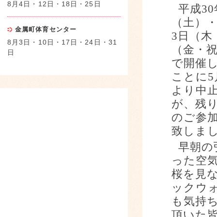
8月4日・12日・18日・25日
平成
30
（土）
金属町体育センター
3
日（木
8月3日・10日・17日・24日・31
（金・
日
で開催
ことに
5
より中
が、残
のご参
致しま
早朝の
った空
桜を見
ックウ
も気持
頂いた