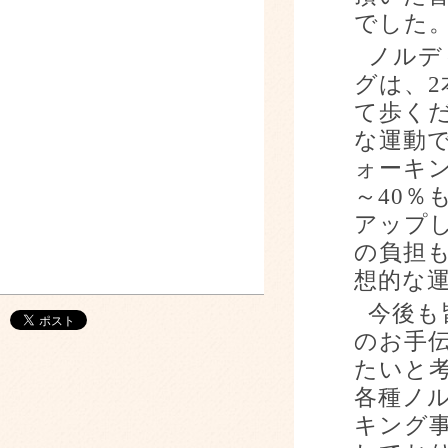
でした
ノルデ
グは、
2
て歩く
な運動
ォーキ
～
40
％
アップ
の負担
想的な
今後も
のお手
たいと
各種ノ
キング