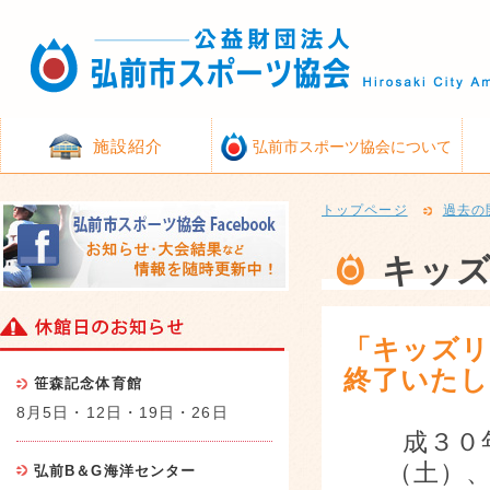
施設紹介
弘前市スポーツ協会について
トップページ
過去の
キッ
「キッズリ
終了いたし
笹森記念体育館
8月5日・12日・19日・26日
成３０
（土）
弘前B＆G海洋センター