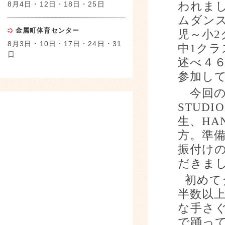
8月4日・12日・18日・25日
われま
ムダン
金属町体育センター
児～小
2
8月3日・10日・17日・24日・31
中
1
クラ
日
述べ４
参加し
今回の
STUDIO
生、
HA
方。準
振付け
だきま
初めて
半数以
な手さ
で踊っ