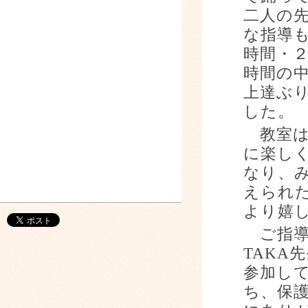
二人の
な指導
時間・
時間の
上達ぶ
した。
教室は
に楽し
なり、
えられ
より嬉
ご指導
TAKA
先
参加し
ち、保