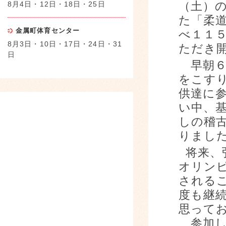
8月4日・12日・18日・25日
（土）
た「柔
金属町体育センター
べ１１
8月3日・10日・17日・24日・31
ただき
日
早朝６
をこす
供達に
い中、
しの稽
りまし
将来、
オリン
される
度も継
思って
参加し