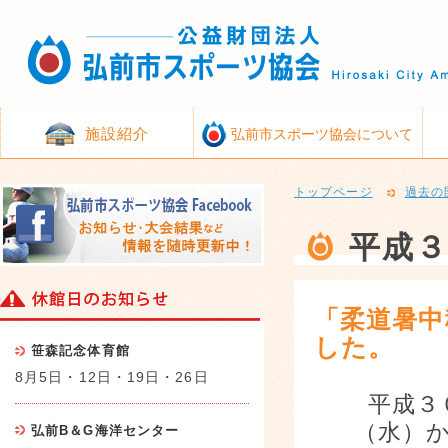
施設紹介
弘前市スポーツ協会について
トップページ
過去の
平成３
「柔道暑中
した。
笹森記念体育館
8月5日・12日・19日・26日
平成３
（水）
弘前B＆G海洋センター