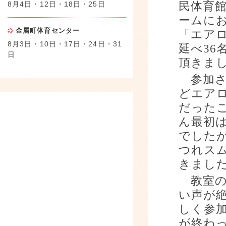
8月4日・12日・18日・25日
民体育
ームに
金属町体育センター
「エア
8月3日・10日・17日・24日・31
延べ
36
日
頂きま
参加さ
どエア
だった
ん最初
でした
つれス
きまし
教室の
い声が
しく参
が終わ