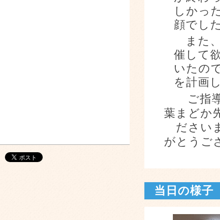
しかっ
顔でし
また、
催して
いたの
を計画
ご指導
葉まどか
ださいま
がとうご
当日の様子