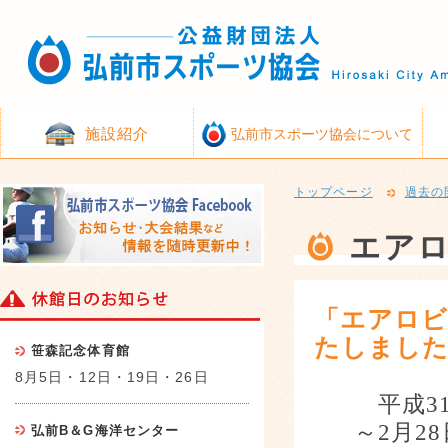
施設紹介
弘前市スポーツ協会について
トップページ
過去の
エア
「エアロビ
たしまし
笹森記念体育館
8月5日・12日・19日・26日
平成
3
～
2
月
28
弘前B＆G海洋センター