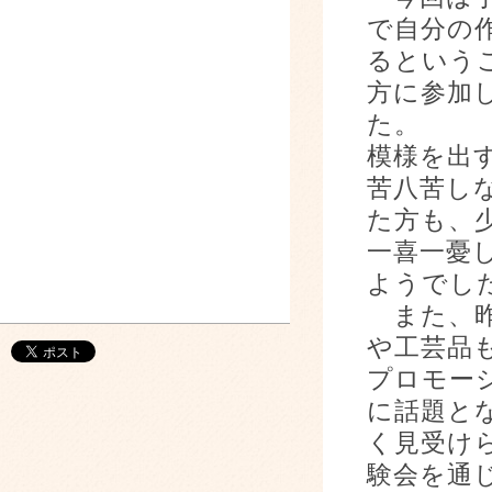
で自分の
るという
方に参加
た。
模様を出
苦八苦し
た方も、
一喜一憂
ようでし
また、昨
や工芸品
プロモー
に話題と
く見受け
験会を通