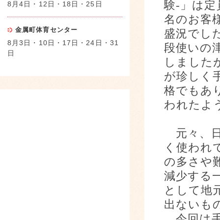
験‐」は
8月4日・12日・18日・25日
名のお客
金属町体育センター
盛況でし
8月3日・10日・17日・24日・31
段使いの
日
しました
が珍しく
格でもあ
われたよ
元々、日
く使われ
の多さや
減少する
として地
出ないも
今回は手