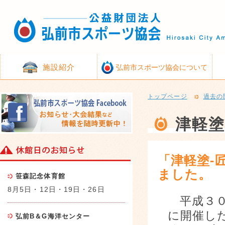
施設紹介
弘前市スポーツ協会について
トップページ
過去の
津軽塗
「津軽塗‐
ました。
笹森記念体育館
8月5日・12日・19日・26日
平成３０
に開催し
弘前B＆G海洋センター