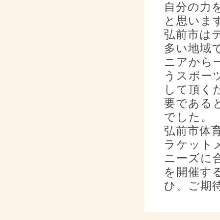
自分の力
と思いま
弘前市は
多い地域
ニアから
うスポー
して頂く
要である
でした。
弘前市体
ラケット
ニーズに
を開催す
ひ、ご期