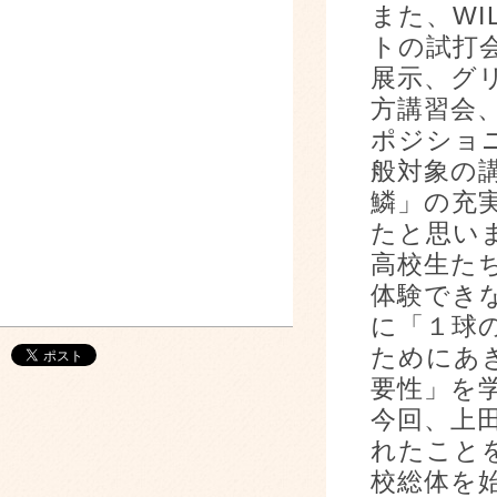
また、WI
トの試打
展示、グ
方講習会
ポジショ
般対象の
鱗」の充
たと思い
高校生た
体験でき
に「１球
ためにあ
要性」を
今回、上
れたこと
校総体を