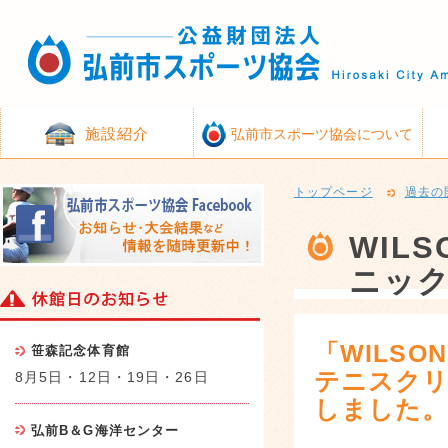
施設紹介
弘前市スポーツ協会について
トップページ
過去の
WIL
ニッ
「WILS
笹森記念体育館
テニスク
8月5日・12日・19日・26日
しました
弘前B＆G海洋センター