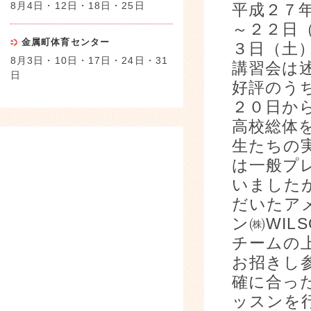
8月4日・12日・18日・25日
平成２７
～２２日
金属町体育センター
３日（土
8月3日・10日・17日・24日・31
講習会は
日
好評のう
２０日か
高校総体
生たちの
は一般プ
いました
だいたア
ン㈱WIL
チームの
お招きし
確に合っ
ッスンを