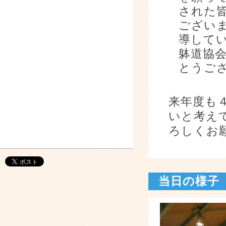
された
ござい
導して
躰道協
とうご
来年度も
いと考え
ろしくお
当日の様子