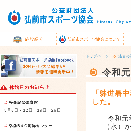
施設紹介
弘前市スポーツ協会について
トップページ
過去の
令和元
「躰道暑中
した。
笹森記念体育館
8月5日・12日・19日・26日
令和元
（水）
弘前B＆G海洋センター