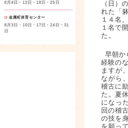
8月4日・12日・18日・25日
（日）
れた「
金属町体育センター
１４名
8月3日・10日・17日・24日・31
１名で
日
た。
早朝か
経験の
ますが
ながら
稽古に
た。夏
になっ
回の稽
の技を
を願っ