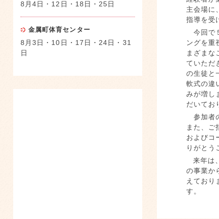
8月4日・12日・18日・25日
主会場に
指導を受
金属町体育センター
今回で５
8月3日・10日・17日・24日・31
ングを重
日
まざまな
ていただ
の生徒と
軟式の違
みが増し
だいてお
参加者の
また、ご
およびコ
りがとう
来年は
の事業か
えており
す。