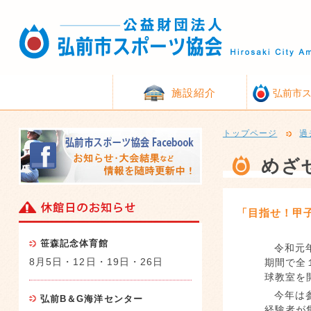
施設紹介
弘前市
トップページ
過
めざ
「目指せ！甲
笹森記念体育館
令和元
8月5日・12日・19日・26日
期間で全
球教室を
今年は
弘前B＆G海洋センター
経験者が