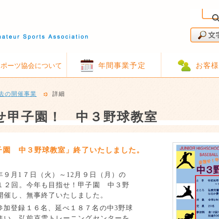
年間事業予定
お客
スポーツ協会について
去の開催事業
詳細
せ甲子園！ 中３野球教室
子園 中３野球教室」終了いたしました。
年９月
1
７日（火）～
12
月９日（月）の
１２回。今年も目指せ！甲子園 中３野
開催し、無事終了いたしました。
参加登録１６名、延べ１８７名の中
3
野球
集い、弘前克雪トレーニングセンターを