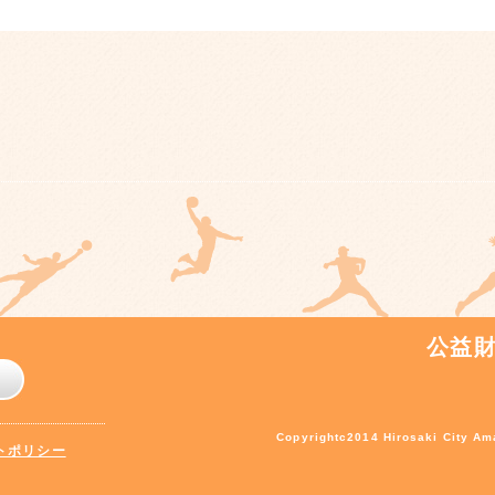
公益
Copyrightc2014 Hirosaki City Ama
トポリシー