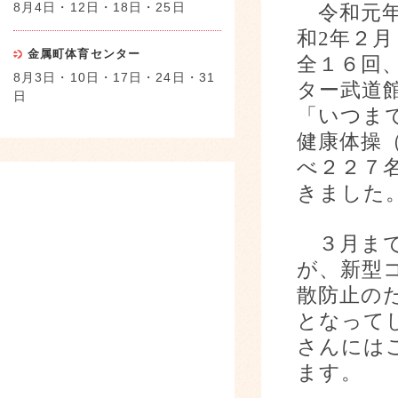
8月4日・12日・18日・25日
令和元
和
2
年２月
金属町体育センター
全１６回
8月3日・10日・17日・24日・31
ター武道
日
「いつま
健康体操
べ２２７
きました
３月まで
が、新型
散防止の
となって
さんには
ます。