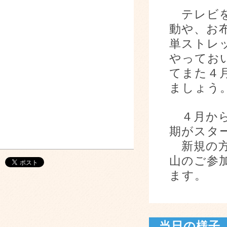
テレビを
動や、お
単ストレ
やってお
てまた４
ましょう
４月から
期がスタ
新規の方
山のご参
ます。
当日の様子