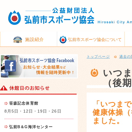
施設紹介
弘前市スポーツ協会について
トップページ
過去の
いつ
（後期
「いつまで
笹森記念体育館
健康体操（
8月5日・12日・19日・26日
ました。
弘前B＆G海洋センター