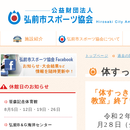
施設紹介
弘前市スポーツ協会について
トップページ
過去の
体す
「体すっき
教室」終了
笹森記念体育館
8月5日・12日・19日・26日
令和２
月
2
８日（
弘前B＆G海洋センター