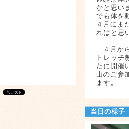
かと思い
でも体を
４月にま
ればと思
４月から
トレッチ
たに開催
山のご参
ます。
当日の様子