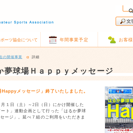
年間事業予定
お客
スポーツ協会について
去の開催事業
詳細
か夢球場Ｈａｐｐｙメッセージ
Happyメッセージ」終了いたしました。
月１日（土）～
2
日（日）にかけ開催した
アート」連動企画として行った「はるか夢球
ッセージ
」。延べ７組のご利用をいただきま