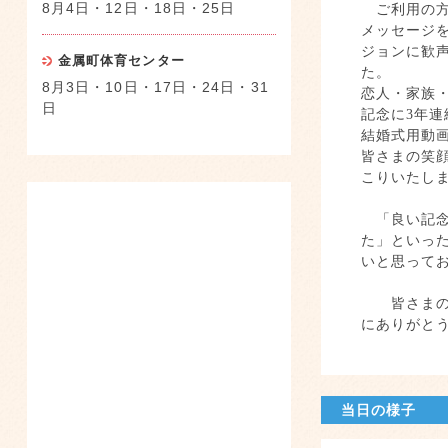
8月4日・12日・18日・25日
ご利用の方
メッセージ
ジョンに歓
金属町体育センター
た。
8月3日・10日・17日・24日・31
恋人・家族
日
記念に
3
年連
結婚式用動
皆さまの笑
こりいたし
「良い記念
た」といっ
いと思って
皆さまの思
にありがと
当日の様子