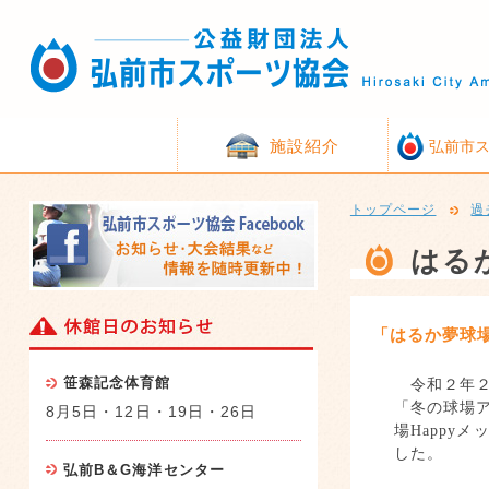
施設紹介
弘前市
トップページ
過
はる
「はるか夢球場
笹森記念体育館
令和２年２
「冬の球場
8月5日・12日・19日・26日
場
Happy
メ
した。
弘前B＆G海洋センター