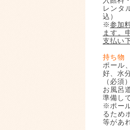
入館料
レンタ
込）
※
参加
ます。
支払い
持ち物
ポール
好、水
（必須
お風呂
準備し
※ポー
るため
等があ