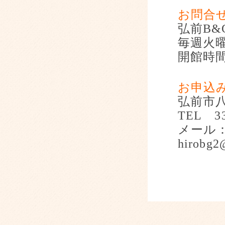
お問合
弘前
B&
毎週火
開館時
お申込
弘前市
TEL
3
メール
hirobg2