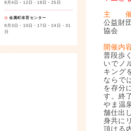
8月4日・12日・18日・25日
主 
金属町体育センター
公益財
8月3日・10日・17日・24日・31
協会
日
開催内
普段歩
いでノ
キング
ならで
を存分
す。終
やま温
舗仕出
身共に
頂ける