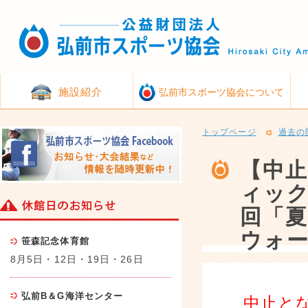
施設紹介
弘前市スポーツ協会について
トップページ
過去の
【中
ィック
回「
ウォ
笹森記念体育館
8月5日・12日・19日・26日
弘前B＆G海洋センター
中止と