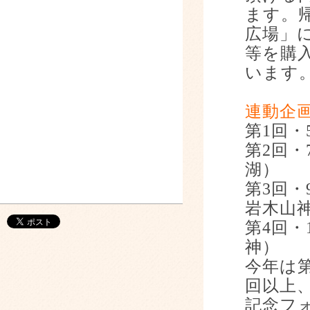
ま
す。
広場」
等を購
います
連動企
第
1
回・
第
2
回・
湖）
第
3
回・
岩木山
第
4
回・
神）
今年は
回以上
記念フ