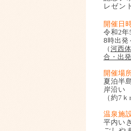
レゼン
開催日
令和
2
年
8
時出発
（
河西
合・出
開催場
夏泊半
岸沿い
（約
7
ｋ
温泉施
平内い
ごしや