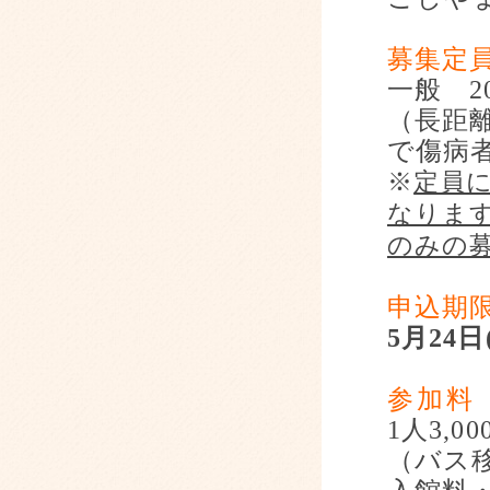
募集定
一般
2
（長距
で
傷病
※
定員
なりま
のみの
申込期
5
月
24
日
参加料
1
人
3,00
（バス