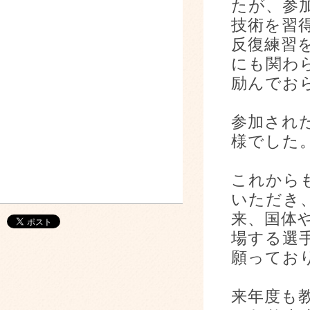
たが、参
技術を習
反復練習
にも関わ
励んでお
参加され
様でした
これから
いただき
来、国体
場する選
願ってお
来年度も