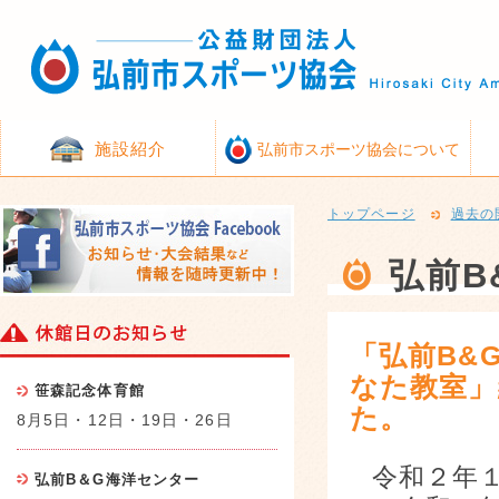
施設紹介
弘前市スポーツ協会について
トップページ
過去の
弘前B
「弘前B&
なた教室」
笹森記念体育館
た。
8月5日・12日・19日・26日
令和２年
弘前B＆G海洋センター