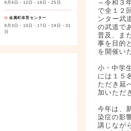
～令和３
8月4日・12日・18日・25日
で全１２回
ンター武
金属町体育センター
8月3日・10日・17日・24日・31
の武道で
日
普及、ま
事を目的
を開催い
小・中学
には１５
ただき延
加いただ
今年は、
染症の影
講じなが