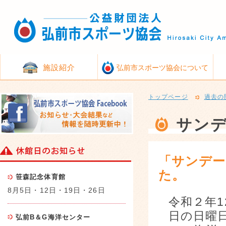
施設紹介
弘前市スポーツ協会について
トップページ
過去の
サン
「サンデー
た。
笹森記念体育館
8月5日・12日・19日・26日
令和２年1
日の日曜
弘前B＆G海洋センター