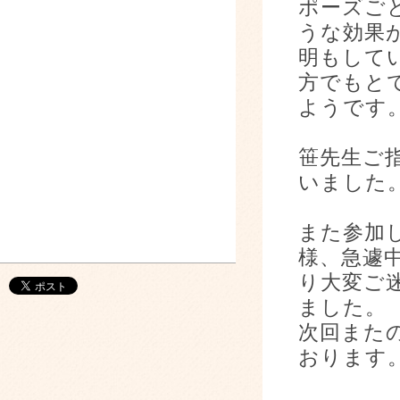
ポーズご
うな効果
明もして
方でもと
ようです
笹先生ご
いました
また参加
様、急遽
り大変ご
ました。
次回また
おります