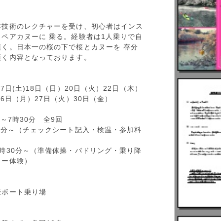
本技術のレクチャーを受け、初心者はインス
ペアカヌーに 乗る。経験者は1人乗りで自
頂く。日本一の桜の下で桜とカヌーを 存分
頂く内容となっております。
17日(土)18日（日）20日（火）22日（木）
26日（月）27日（火）30日（金）
（月）
30分～7時30分 全9回
0分～（チェックシート記入・検温・参加料
収）
時30分～（準備体操・パドリング・乗り降
ヌー体験）
濠ボート乗り場