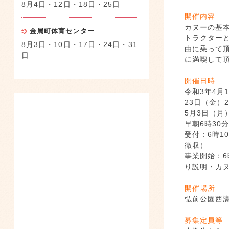
8月4日・12日・18日・25日
開催内容
カヌーの基
金属町体育センター
トラクターと
8月3日・10日・17日・24日・31
由に乗って
日
に満喫して
開催日時
令和3年4月
23日（金）
5月3日
早朝6時
受付：6時1
徴
事業開始：6
り説明・カ
開催場所
弘前公園西
募集定員等