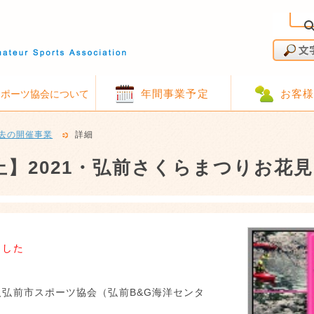
年間事業予定
お客
スポーツ協会について
去の開催事業
詳細
止】2021・弘前さくらまつりお花
ました
人弘前市スポーツ協会（弘前B&G海洋センタ