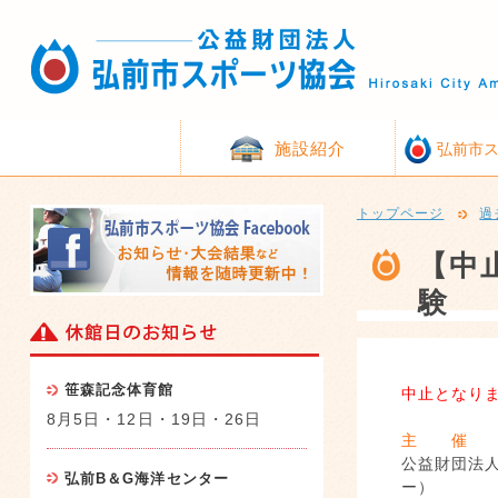
施設紹介
弘前市
トップページ
過
【中
験
笹森記念体育館
中止となり
8月5日・12日・19日・26日
主 催
公益財団法
弘前B＆G海洋センター
ー）