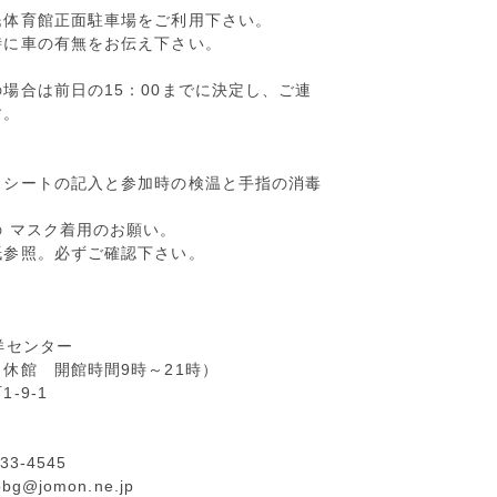
民体育館正面駐車場をご利用下さい。
時に車の有無をお伝え下さい。
場合は前日の15：00までに決定し、ご連
す。
クシートの記入と参加時の検温と手指の消毒
の マスク着用のお願い。
紙参照。必ずご確認下さい。
洋センター
休館 開館時間9時～21時）
-9-1
2-33-4545
g@jomon.ne.jp