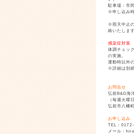
駐車場：市
※申し込み
※雨天中止の
絡いたしま
感染症対策
体調チェッ
の実施。
運動時以外
※詳細は別
お問合せ
弘前B&G海
（毎週火曜日
弘前市八幡町1
お申し込み
TEL：017
メール：hirob