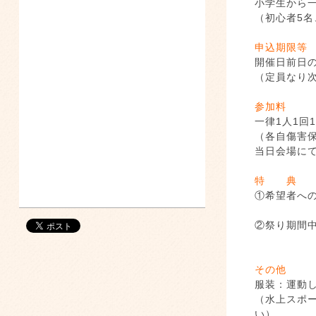
小学生から一
（初心者5名
申込期限等
開催日前日の
（定員
参加料
一律1人1回1
（各自傷害
当日会場に
特 典
①希望
②祭り期間
その他
服装：運動
（水上スポ
い