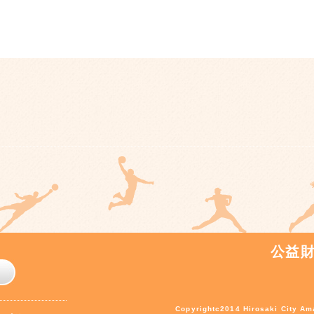
公益
Copyrightc2014 Hirosaki City Ama