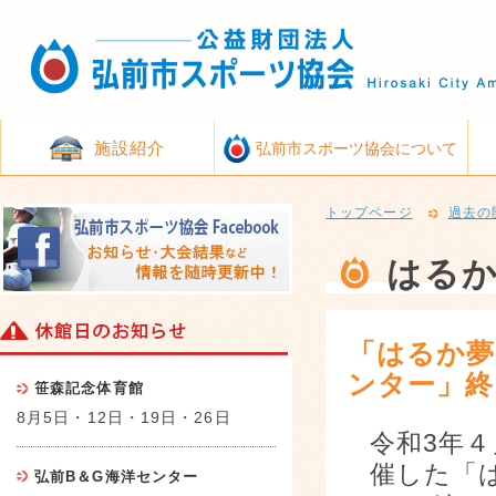
施設紹介
弘前市スポーツ協会について
トップページ
過去の
はる
「はるか夢
ンター」終
笹森記念体育館
8月5日・12日・19日・26日
令和3年４
催した「
弘前B＆G海洋センター