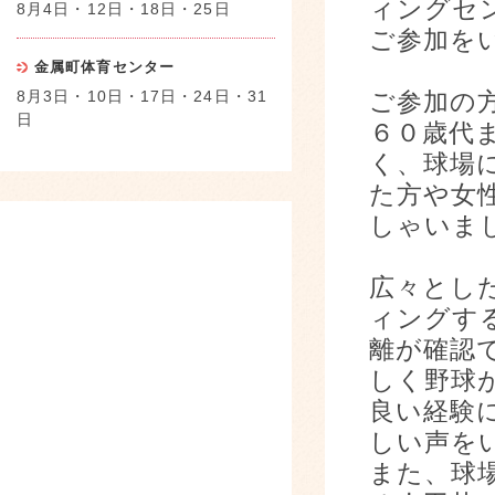
ィングセ
8月4日・12日・18日・25日
ご参加を
金属町体育センター
8月3日・10日・17日・24日・31
ご参加の
日
６０歳代
く、球場
た方や女
しゃいま
広々とし
ィングす
離が確認
しく野球
良い経験
しい声を
また、球