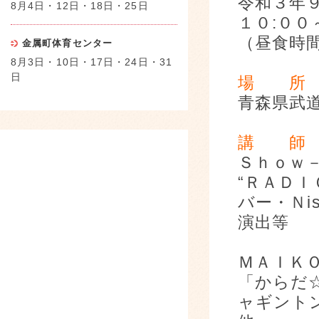
令和３年
8月4日・12日・18日・25日
１０:０
（昼食時
金属町体育センター
8月3日・10日・17日・24日・31
日
場 所
青森県武
講 
Ｓｈｏｗ
“ＲＡＤＩ
バー・Ｎis
演
ＭＡＩ
「からだ
ャギント