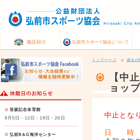
施設紹介
弘前市スポーツ協会について
トップページ
過去の
【中
ョップ
笹森記念体育館
中止とな
8月5日・12日・19日・26日
日 時
弘前B＆G海洋センター