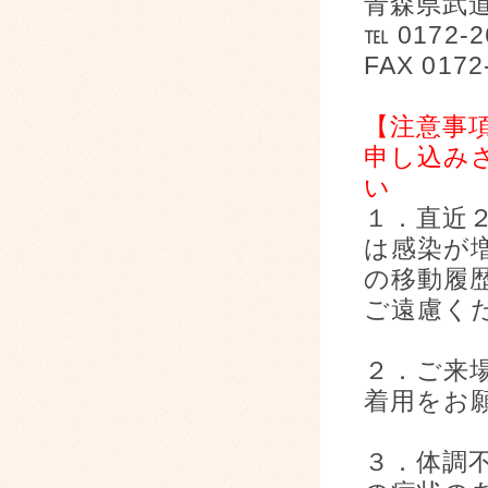
青森県武
℡ 0172-2
FAX 0172
【注意事
申し込み
い
１．直近
は感染が
の移動履
ご遠慮く
２．ご来
着用をお
３．体調