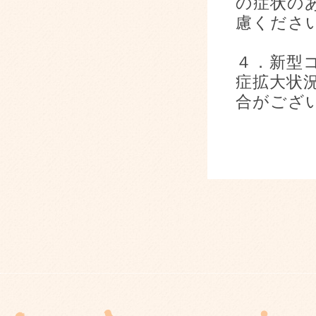
の症状の
慮くださ
４．新型
症拡大状
合がござ