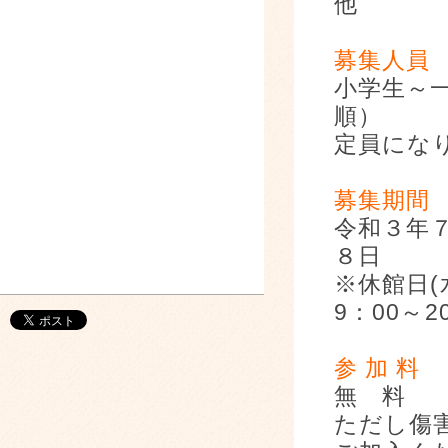
他
募集人員
小学生～
順）
定員にな
募集期間
令和３年
８日
※休館日
9：00～2
参 加 料
無 料
ただし傷