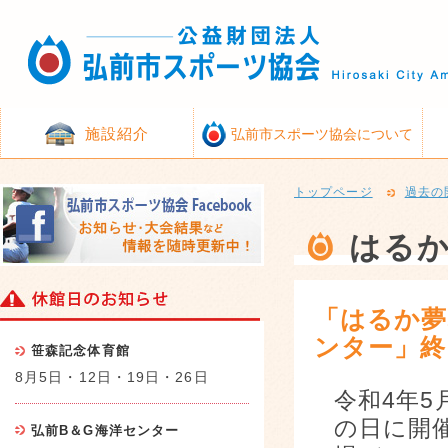
施設紹介
弘前市スポーツ協会について
トップページ
過去の
はる
「はるか夢
ンター」終
笹森記念体育館
8月5日・12日・19日・26日
令和4年5
の日に開
弘前B＆G海洋センター