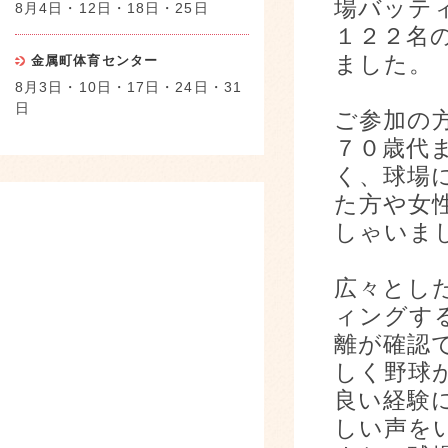
場バッテ
8月4日・12日・18日・25日
１２２名
ました。
金属町体育センター
8月3日・10日・17日・24日・31
日
ご参加の
７０歳代
く、球場
た方や女
しゃいま
広々とし
ィングす
離が確認
しく野球
良い経験
しい声を