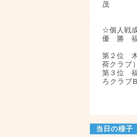
☆個
優 勝 
第２位 
荷ク
第３位 
ろクラブ
当日の様子