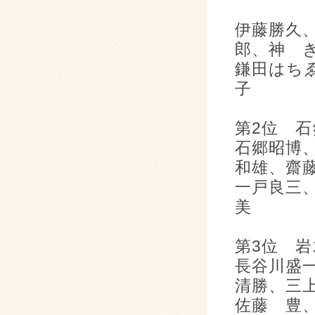
伊藤勝久
郎、神 
鎌田はち
第2位
石郷昭博
和雄、齋
一戸良三
第3
長谷川盛
清勝、三
佐藤 豊