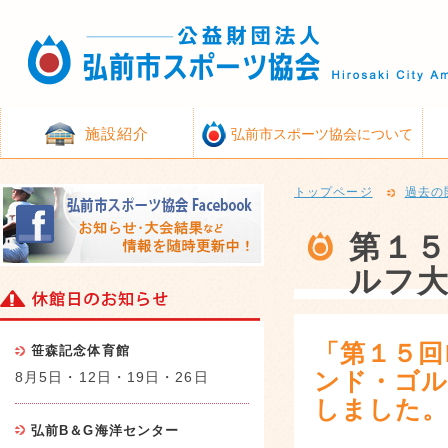
施設紹介
弘前市スポーツ協会について
トップページ
過去の
第１
ルフ
「第１５回
笹森記念体育館
ンド・ゴル
8月5日・12日・19日・26日
しました
弘前B＆G海洋センター