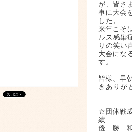
が、皆さ
事に大会
した。
来年こそ
ルス感染
りの笑い
大会にな
す。
皆様、早
きありが
☆団体戦
優 勝 