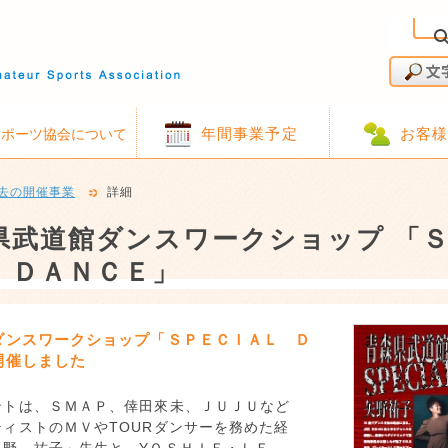
年間事業予定
お客
スポーツ協会について
去の開催事業
詳細
県武道館ダンスワークショップ 「
 ＤＡＮＣＥ」
ダンスワークショップ「ＳＰＥＣＩＡＬ Ｄ
開催しました
ントは、ＳＭＡＰ、倖田來未、ＪＵＪＵなど
ィストのＭＶやTOURダンサーを務めた経