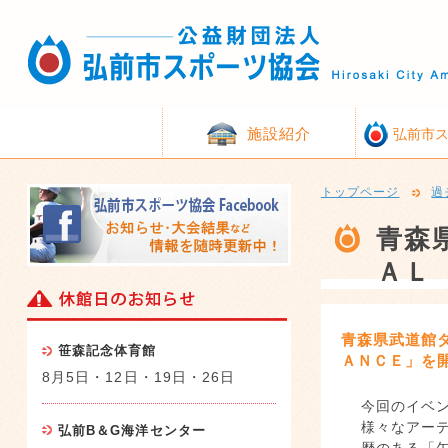
施設紹介
弘前市
トップページ
過
青森
ＡＬ
青森県武道館
笹森記念体育館
ＡＮＣＥ」を
8月5日・12日・19日・26日
今回のイベ
様々なアーテ
弘前B＆G海洋センター