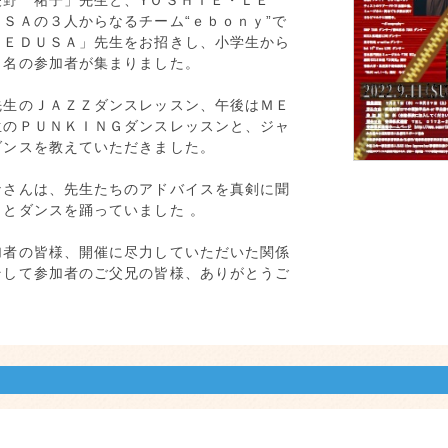
矢野 祐子」先生と、YＯＳＨＩＥ・ＬＥ
ＳＡの３人からなるチーム“ｅｂｏｎｙ”で
ＭＥＤＵＳＡ」先生をお招きし、小学生から
９名の参加者が集まりました。
先生のＪＡＺＺダンスレッスン、午後はＭＥ
生のＰＵＮＫＩＮＧダンスレッスンと、ジャ
ダンスを教えていただきました。
なさんは、先生たちのアドバイスを真剣に聞
きとダンスを踊っていました 。
加者の皆様、開催に尽力していただいた関係
そして参加者のご父兄の皆様、ありがとうご
。