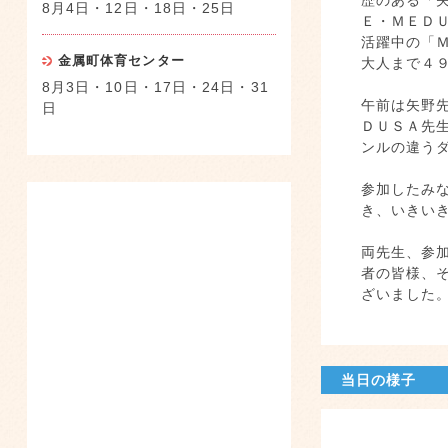
歴のある「
8月4日・12日・18日・25日
Ｅ・ＭＥＤＵ
活躍中の「
金属町体育センター
大人まで４
8月3日・10日・17日・24日・31
午前は矢野
日
ＤＵＳＡ先
ンルの違う
参加したみ
き、いきい
両先生、参
者の皆様、
ざいました
当日の様子