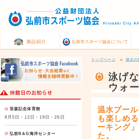
施設紹介
弘前市スポーツ協会について
トップページ
過去の
泳げ
ウォ
温水プール
笹森記念体育館
も楽しめ
8月5日・12日・19日・26日
ーキング」
弘前B＆G海洋センター
た。