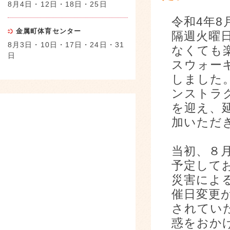
8月4日・12日・18日・25日
令和4年8
金属町体育センター
隔週火曜
8月3日・10日・17日・24日・31
なくても
日
スウォー
しました
ンストラ
を迎え、
加いただ
当初、８
予定して
災害によ
催日変更
されてい
惑をおか