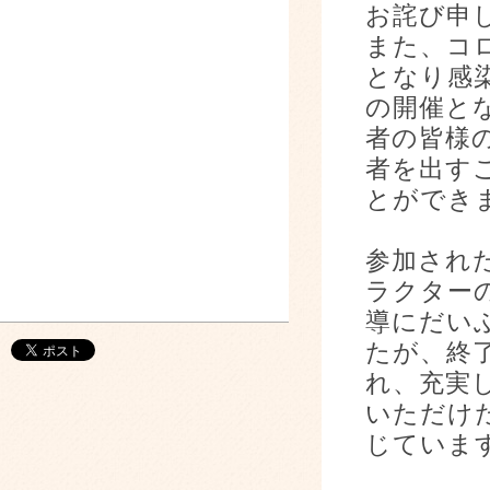
お詫び申
また、コ
となり感
の開催と
者の皆様
者を出す
とができ
参加され
ラクター
導にだい
たが、終
れ、充実
いただけ
じていま