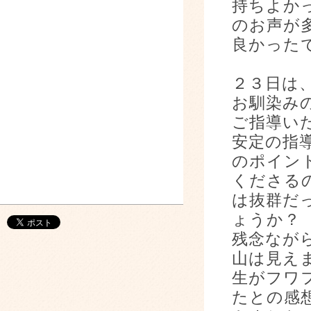
持ちよか
のお声が
良かった
２３日は
お馴染み
ご指導い
安定の指
のポイン
くださる
は抜群だ
ょうか？
残念なが
山は見え
生がフワ
たとの感