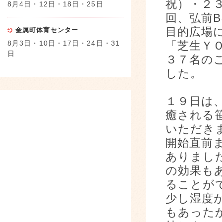
祝）・２
8月4日・12日・18日・25日
回、弘前
目的広場
金属町体育センター
8月3日・10日・17日・24日・31
「芝生Ｙ
日
３７名の
した。
１９日は
癒される
いただき
開始直前
ありまし
の効果も
ることが
少し湿度
もあった