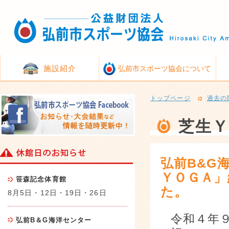
施設紹介
弘前市スポーツ協会について
トップページ
過去の
芝生Ｙ
弘前B&G
ＹＯＧＡ」
笹森記念体育館
た。
8月5日・12日・19日・26日
令和４年
弘前B＆G海洋センター