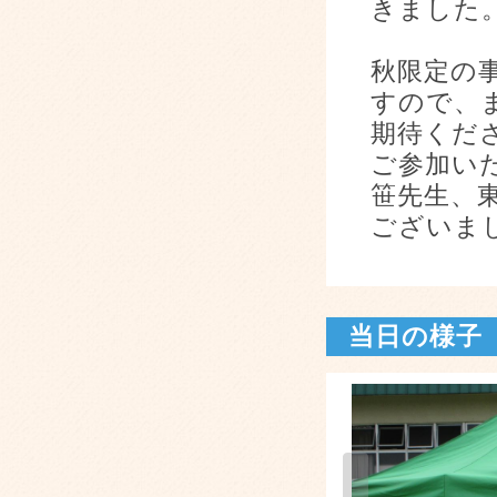
きました
秋限定の
すので、
期待くだ
ご参加い
笹先生、
ございま
当日の様子