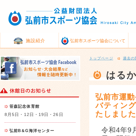
施設紹介
弘前市スポーツ協会について
トップページ
過去の
はる
弘前市運動
バティング
笹森記念体育館
たしまし
8月5日・12日・19日・26日
令和4年9
弘前B＆G海洋センター