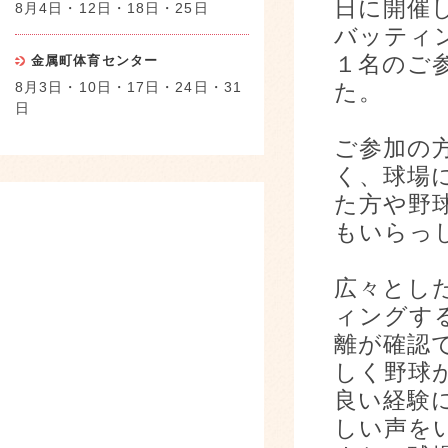
日に開催
8月4日・12日・18日・25日
バッティ
１名のご
金属町体育センター
8月3日・10日・17日・24日・31
た。
日
ご参加の
く、球場
た方や野
もいらっ
広々とし
ィングす
離が確認
しく野球
良い経験
しい声を