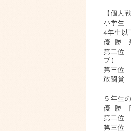
【個人
小学生
4
年生以
優
勝 
第二位
ブ）
第三位
敢闘賞
５年生
優
勝 
第二位
第三位