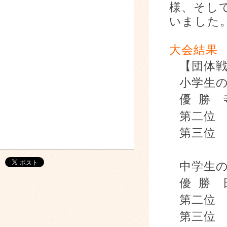
様、そし
いました
大会結果
【団体
小学生
優
勝 
第二位
第三位
中学生
優
勝 
第二位
第三位