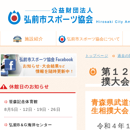
施設紹介
弘前市スポーツ協会について
トップページ
過去の
第１２
撲大会
青森県武道
笹森記念体育館
生相撲大会
8月5日・12日・19日・26日
令和４年
弘前B＆G海洋センター