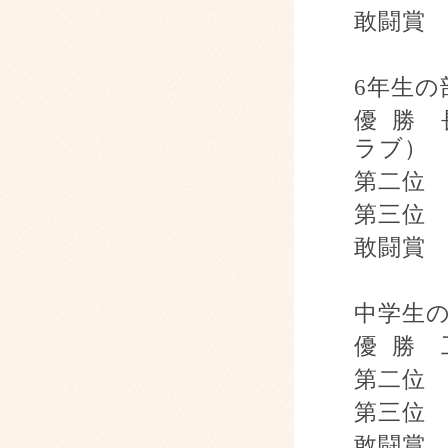
敢闘賞
6
年生の
優
勝 
ラブ）
第二位 
第三位
敢闘賞
中学生
優
勝 
第二位
第三位
敢闘賞