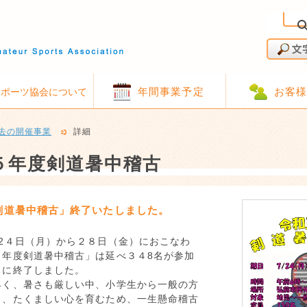
年間事業予定
お客
スポーツ協会について
去の開催事業
詳細
５年度剣道暑中稽古
剣道暑中稽古」終了いたしました。
月2４日（月）から２８日（金）におこなわ
５年度剣道暑中稽古」は延べ３４8名が参加
ちに終了しました。
早く、暑さも厳しい中、小学生から一般の方
と、たくましい心を育むため、一生懸命稽古