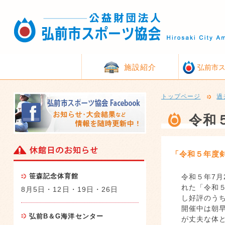
施設紹介
弘前市
トップページ
過
令和
「令和５年度
笹森記念体育館
令和５年7
れた「令和
8月5日・12日・19日・26日
し好評のう
開催中は朝
弘前B＆G海洋センター
が丈夫な体