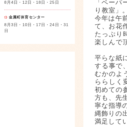
「ペーパ
8月4日・12日・18日・25日
り教室」
今年は午
金属町体育センター
8月3日・10日・17日・24日・31
て、お花
日
たっぷり
楽しんで
平らな紙
する事で
むかのよ
ららしく
初めての
方も、先
寧な指導
縄飾りの
満足して