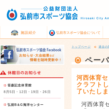
施設紹介
弘前市スポーツ協会について
トップページ
過去の
ペー
河西体育セ
クラフトし
笹森記念体育館
了いたし
8月5日・12日・19日・26日
河西体育
弘前B＆G海洋センター