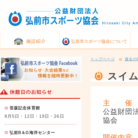
施設紹介
弘前市スポーツ協会について
トップページ
過去の
スイム
主 催
笹森記念体育館
公益財団
8月5日・12日・19日・26日
協会
弘前B＆G海洋センター
開催内容