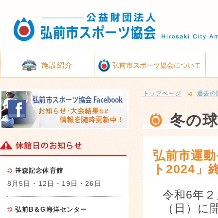
施設紹介
弘前市スポーツ協会について
トップページ
過去の
冬の
弘前市運動
ト2024
笹森記念体育館
8月5日・12日・19日・26日
令和6年２
（日）に
弘前B＆G海洋センター