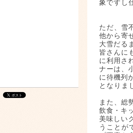
象ですし
ただ、雪
他から寄
大雪だる
皆さんに
に利用さ
ナーは、
に待機列
となりま
また、総
飲食・キ
美味しい
うことが