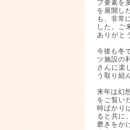
プ要素を
を展開し
も、非常
した。ご
ありがと
今後も冬
ツ施設の
さんに楽
う取り組
来年は幻
をご覧い
時ばかり
ると共に
磨きをか