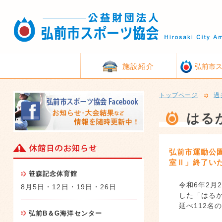
施設紹介
弘前市
トップページ
過
はる
弘前市運動公
室Ⅱ」終了い
笹森記念体育館
令和6年2月
8月5日・12日・19日・26日
した「はる
延べ112名
弘前B＆G海洋センター