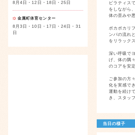
8月4日・12日・18日・25日
ピラティス
をしながら
体の歪みや
金属町体育センター
8月3日・10日・17日・24日・31
ポカポカリ
日
ンパの流れ
をリラック
深い呼吸で
げ、体の隅
のコアを安
ご参加の方
化を実感で
運動を続け
き、スタッ
当日の様子