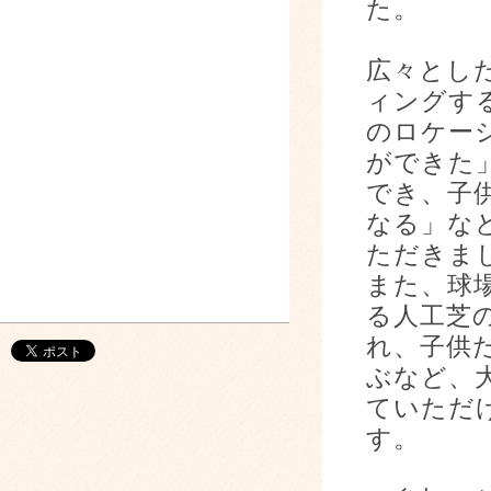
た。
広々とし
ィングす
のロケー
ができた
でき、子
なる」な
ただきま
また、球
る人工芝
れ、子供
ぶなど、
ていただ
す。