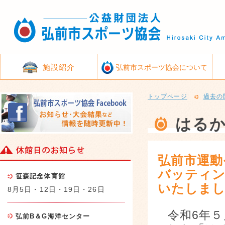
施設紹介
弘前市スポーツ協会について
トップページ
過去の
はる
弘前市運動
バッティン
笹森記念体育館
いたしま
8月5日・12日・19日・26日
令和6年
弘前B＆G海洋センター