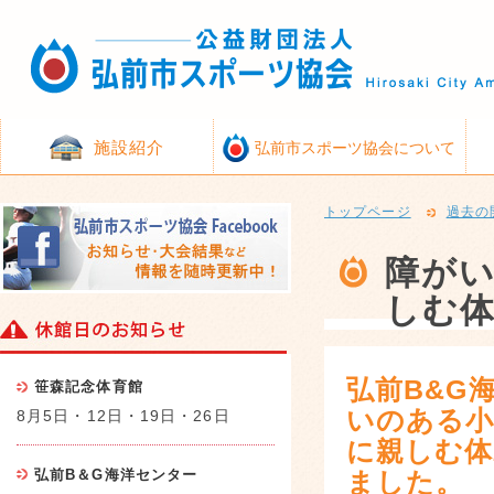
施設紹介
弘前市スポーツ協会について
トップページ
過去の
障がい
しむ
弘前B&G
笹森記念体育館
いのある小
8月5日・12日・19日・26日
に親しむ体
弘前B＆G海洋センター
ました。