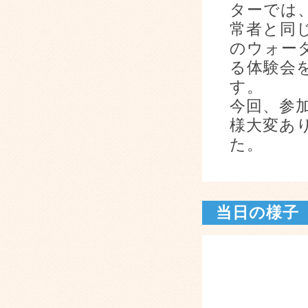
ターでは
常者と同
のウォー
る体験会
す。
今回、参
様大変あ
た。
当日の様子