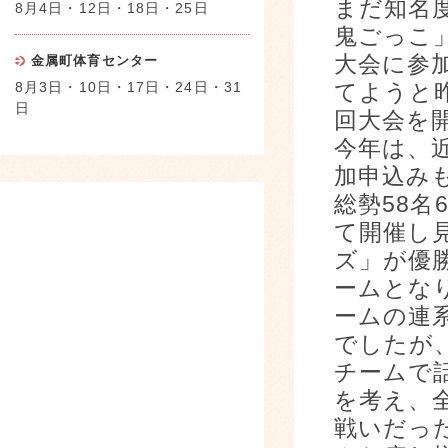
まだ知名
8月4日・12日・18日・25日
鬼ごっこ
大会に参
金属町体育センター
8月3日・10日・17日・24日・31
てようと
日
回大会を
今年は、
加申込み
総勢58名
て開催し
ズ」が優
ームとな
ームの連
でしたが
チームで
を考え、
戦いだっ