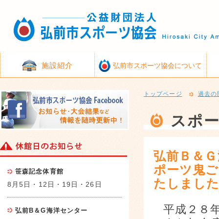
施設紹介
弘前市スポーツ協会について
トップページ
過去の
スポ
弘前Ｂ＆Ｇ
ポーツ鬼ご
笹森記念体育館
たしまし
8月5日・12日・19日・26日
平成２８
弘前B＆G海洋センター