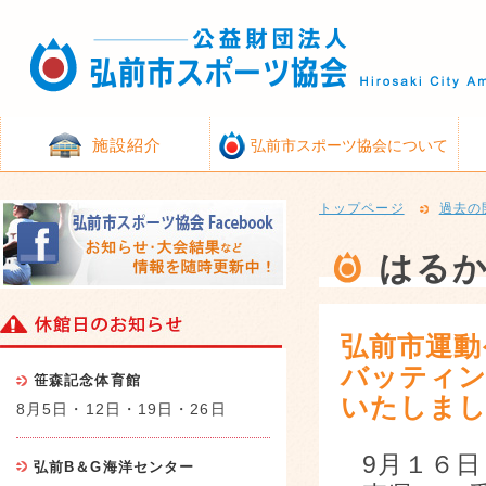
施設紹介
弘前市スポーツ協会について
トップページ
過去の
はる
弘前市運動
バッティン
笹森記念体育館
いたしま
8月5日・12日・19日・26日
9月１６
弘前B＆G海洋センター