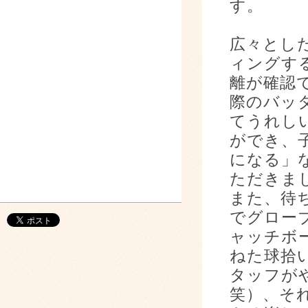
す。
広々とし
ィングす
離が確認
際のバッ
てうれし
ができ、
になる」
ただきま
また、待
でグロー
ャッチボ
ねた球拾
タッフが
笑）、そ