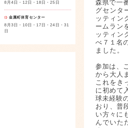
森県で一
8月4日・12日・18日・25日
グセンタ
ッティン
金属町体育センター
8月3日・10日・17日・24日・31
ームラン
日
ッティン
べ７１名
ました。
参加は、
から大人
これをき
に初めて
球未経験
おり、普
い方々に
んでいた