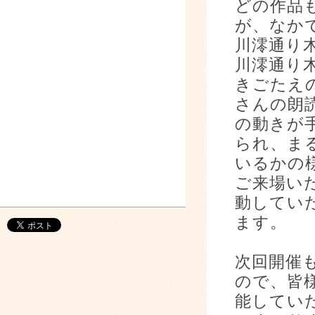
どの作品
が、なか
川澪通り
川澪通り
きごたえ
さんの朗
の動きが
られ、ま
いるかの
ご来場い
動してい
ます。
次回開催
ので、皆
能してい