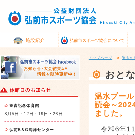
施設紹介
弘前市スポーツ協会について
トップページ
過去の
おとな
温水プール
読会～20
笹森記念体育館
ました。
8月5日・12日・19日・26日
令和6年1
弘前B＆G海洋センター