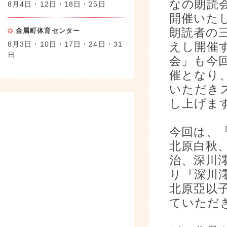
なの朗読会
8月4日・12日・18日・25日
開催いた
朗読者の
金属町体育センター
8月3日・10日・17日・24日・31
えし開催
日
会」も今
催となり
いただき
し上げま
今回は、
北原白秋
治、深川
り『深川
北原亞以
ていただ