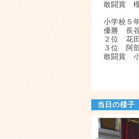
敢闘賞 
小学校５
優勝 長
２位 花
３位 阿
敢闘賞 
当日の様子