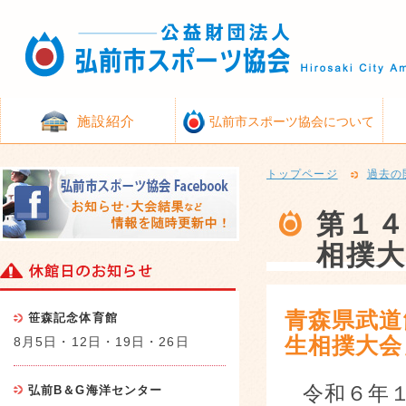
施設紹介
弘前市スポーツ協会について
トップページ
過去の
第１４
相撲大
青森県武道
笹森記念体育館
生相撲大会
8月5日・12日・19日・26日
令和６年
弘前B＆G海洋センター