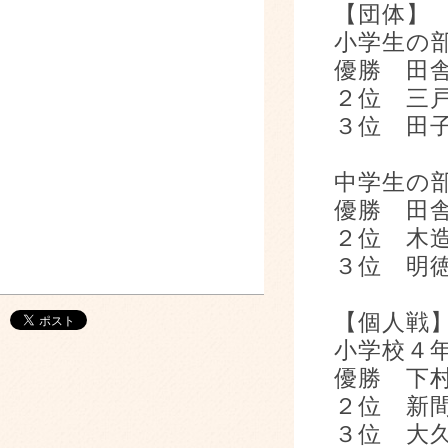
【団体】
小学生の
優勝 田
２位 三
３位 田
中学生の
優勝 田
２位 木
３位 明
【個人戦
小学校４
優勝 下
２位 新
３位 大