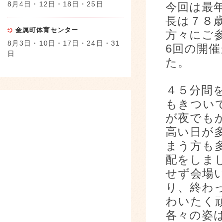
8月4日・12日・18日・25日
今回は最
長は７８
金属町体育センター
方々にご
8月3日・10日・17日・24日・31
6回の開
日
た。
４５分間
もきつい
が夜でも
高い日が
まう方も
配をしま
せず会場
り、終わ
わいたく
各々の姿