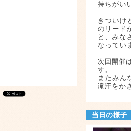
持ちがい
きついけ
のリード
と、みな
なってい
次回開催
す。
またみん
滝汗をか
当日の様子