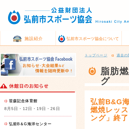
施設紹介
弘前市スポーツ協会について
トップページ
過去の
脂肪
グ
弘前B&G
笹森記念体育館
燃焼レッ
8月5日・12日・19日・26日
ング」終了
弘前B＆G海洋センター