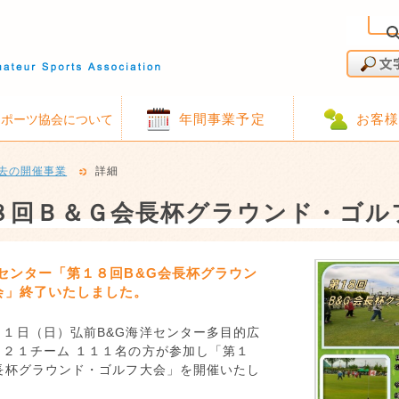
年間事業予定
お客
スポーツ協会について
去の開催事業
詳細
８回Ｂ＆Ｇ会長杯グラウンド・ゴル
センター「第１８回B&G会長杯グラウン
会」終了いたしました。
月１日（日）弘前B&G海洋センター多目的広
、２１チーム １１１名の方が参加し「第１
会長杯グラウンド・ゴルフ大会」を開催いたし