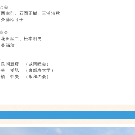
永和の会
葛西幸則、石岡正樹、三浦清秋
キエ、斉藤ゆり子
 城南睦会
、花田猛二、松本明男
定三、熊谷福治
戦成績
良岡豊彦 （城南睦会）
小林 孝弘 （東部寿大学）
橋 郁夫 （永和の会）