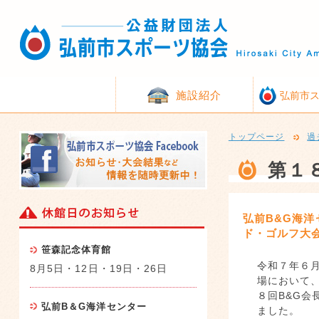
施設紹介
弘前市
トップページ
過
第１
弘前B&G海洋
ド・ゴルフ大
笹森記念体育館
令和７年６
8月5日・12日・19日・26日
場において
８回B&G
弘前B＆G海洋センター
ました。