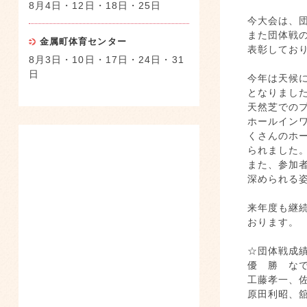
8月4日・12日・18日・25日
今大会は、
また団体戦
金属町体育センター
表彰してお
8月3日・10日・17日・24日・31
日
今年は天候
となりまし
天然芝での
ホールイン
くさんのホ
られました
また、参加
深められる
来年度も継
おり
☆団体戦成
優 勝
工藤孝一、
原田