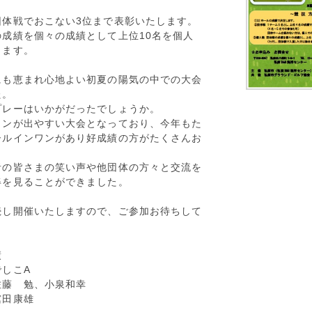
団体戦でおこない3位まで表彰いたします。
の成績を個々の成績として上位10名を個人
ります。
にも恵まれ心地よい初夏の陽気の中での大会
た。
プレーはいかがだったでしょうか。
ワンが出やすい大会となっており、今年もた
ールインワンがあり好成績の方がたくさんお
。
者の皆さまの笑い声や他団体の方々と交流を
姿を見ることができました。
続し開催いたしますので、ご参加お待ちして
ます。
績
 なでしこA
佐藤 勉、小泉和幸
利昭、舘田康雄