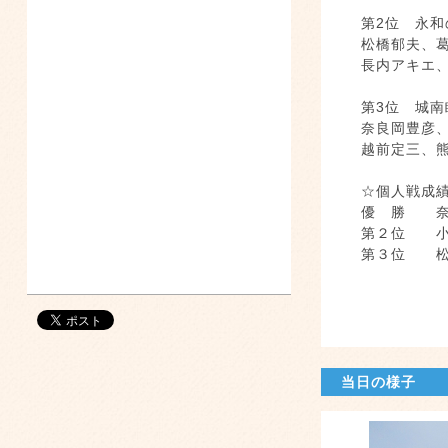
第2位 
松橋郁夫、
長内ア
第3位
奈良岡豊彦
越前
☆個人
優 勝 奈
第２位 
第３位 松
当日の様子