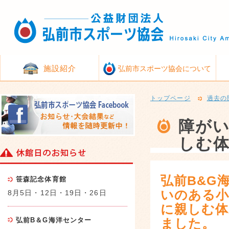
施設紹介
弘前市スポーツ協会について
トップページ
過去の
障がい
しむ
弘前B&G
笹森記念体育館
いのある小
8月5日・12日・19日・26日
に親しむ体
弘前B＆G海洋センター
ました。