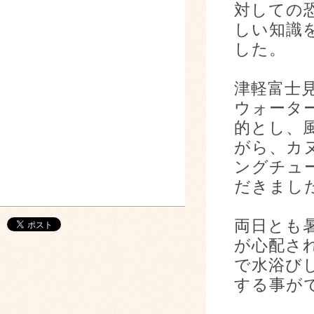
対しての
しい知識
した。
津軽富士
ウォータ
的とし、
がら、カ
ングチュ
だきまし
両日とも
が心配さ
で水浴び
する事が