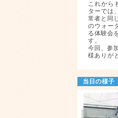
これから
ターでは
常者と同
のウォー
る体験会
す。
今回、参
様ありが
当日の様子