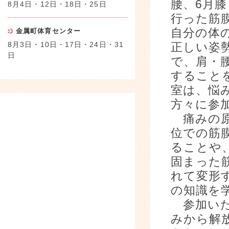
腰、6月
8月4日・12日・18日・25日
行った筋
自分の体
金属町体育センター
8月3日・10日・17日・24日・31
正しい姿
日
で、肩・
すること
室は、悩
方々に参
痛みの原
位での筋
ることや
固まった
れて変形
の知識を
参加いた
みから解