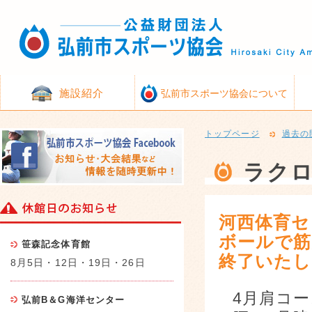
施設紹介
弘前市スポーツ協会について
トップページ
過去の
ラク
河西体育セ
ボールで筋
笹森記念体育館
終了いたし
8月5日・12日・19日・26日
4月肩コ
弘前B＆G海洋センター